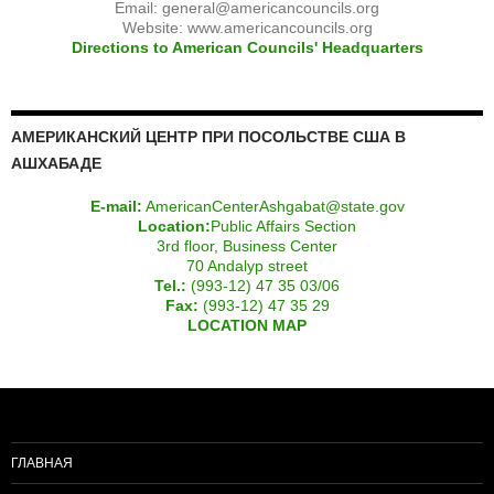
Email:
general@americancouncils.org
Website: www.americancouncils.org
Directions to American Councils' Headquarters
АМЕРИКАНСКИЙ ЦЕНТР ПРИ ПОСОЛЬСТВЕ США В
АШХАБАДЕ
E-mail:
AmericanCenterAshgabat@state.gov
Location:
Public Affairs Section
3rd floor, Business Center
70 Andalyp street
Tel.:
(993-12) 47 35 03/06
Fax:
(993-12) 47 35 29
LOCATION MAP
ГЛАВНАЯ