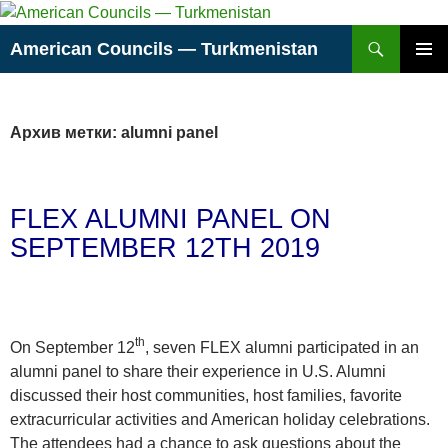
Перейти
Поиск
к
American Councils — Turkmenistan
содержимому
ОСНОВ
МЕНЮ
Архив метки: alumni panel
FLEX ALUMNI PANEL ON
SEPTEMBER 12TH 2019
th
On September 12
, seven FLEX alumni participated in an
alumni panel to share their experience in U.S. Alumni
discussed their host communities, host families, favorite
extracurricular activities and American holiday celebrations.
The attendees had a chance to ask questions about the