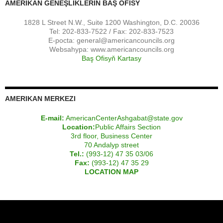
AMERIKAN GEŇEŞLIKLERIŇ BAŞ OFISY
1828 L Street N.W., Suite 1200 Washington, D.C. 20036
Tel: 202-833-7522 / Fax: 202-833-7523
E-pocta:
general@americancouncils.org
Websahypa: www.americancouncils.org
Baş Ofisyň Kartasy
AMERIKAN MERKEZI
E-mail:
AmericanCenterAshgabat@state.gov
Location:
Public Affairs Section
3rd floor, Business Center
70 Andalyp street
Tel.:
(993-12) 47 35 03/06
Fax:
(993-12) 47 35 29
LOCATION MAP