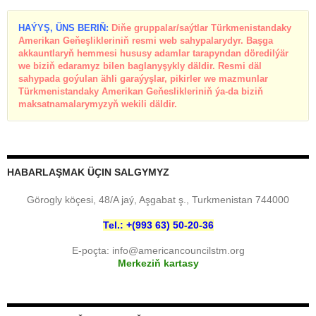
HAÝYŞ, ÜNS BERIŇ:
Diňe gruppalar/saýtlar Türkmenistandaky
Amerikan Geňeşlikleriniň resmi web sahypalarydyr. Başga
akkauntlaryň hemmesi hususy adamlar tarapyndan döredilýär
we biziň edaramyz bilen baglanyşykly däldir. Resmi däl
sahypada goýulan ähli garaýyşlar, pikirler we mazmunlar
Türkmenistandaky Amerikan Geňeslikleriniň ýa-da biziň
maksatnamalarymyzyň wekili däldir.
HABARLAŞMAK ÜÇIN SALGYMYZ
Görogly köçesi, 48/A jaý, Aşgabat ş., Turkmenistan 744000
Tel.: +(993 63) 50-20-36
E-poçta:
info@americancouncilstm.org
Merkeziň kartasy