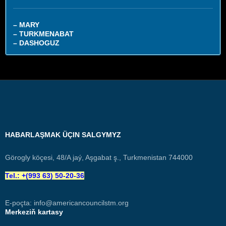
– MARY
– TURKMENABAT
– DASHOGUZ
HABARLAŞMAK ÜÇIN SALGYMYZ
Görogly köçesi, 48/A jaý, Aşgabat ş., Turkmenistan 744000
Tel.: +(993 63) 50-20-36
E-poçta:
info@americancouncilstm.org
Merkeziň kartasy