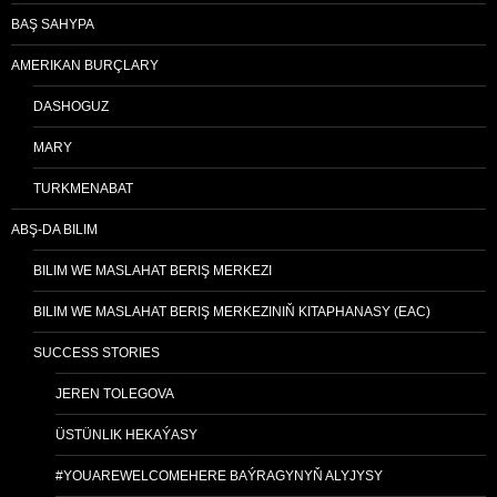
BAŞ SAHYPA
AMERIKAN BURÇLARY
DASHOGUZ
MARY
TURKMENABAT
ABŞ-DA BILIM
BILIM WE MASLAHAT BERIŞ MERKEZI
BILIM WE MASLAHAT BERIŞ MERKEZINIŇ KITAPHANASY (EAC)
SUCCESS STORIES
JEREN TOLEGOVA
ÜSTÜNLIK HEKAÝASY
#YOUAREWELCOMEHERE BAÝRAGYNYŇ ALYJYSY