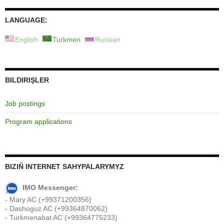
LANGUAGE:
English
Turkmen
Russian
BILDIRIŞLER
Job postings
Program applications
BIZIŇ INTERNET SAHYPALARYMYZ
IMO Messenger:
- Mary AC (+99371200356)
- Dashoguz AC (+99364870062)
- Turkmenabat AC (+99364775233)