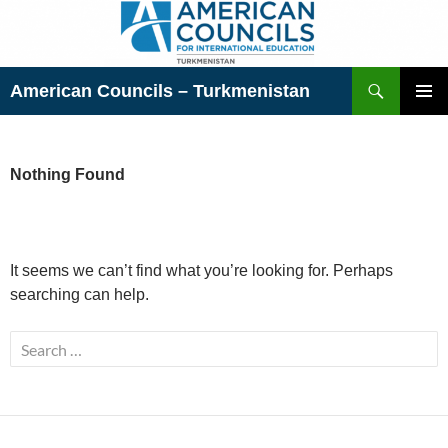
Skip
to
content
Search
American Councils – Turkmenistan
PRIMAR
MENU
Nothing Found
It seems we can’t find what you’re looking for. Perhaps
searching can help.
Search
for: